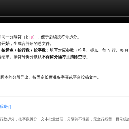
加同一分隔符（如
），便于后续按符号拆分。
@
击
开始
，生成合并后的总文件。
 按标点 / 按行数 / 按字数
；填写对应参数（符号、标点、每 N 行、每 N
看结果。按符号拆分默认
不保留分隔符且清除空行
。
/脚本的分段导出、按固定长度准备字幕或平台投稿文本。
系我们
，按行数拆分，按字数拆分，文本批量处理，分隔符不保留，无空行残留，目录