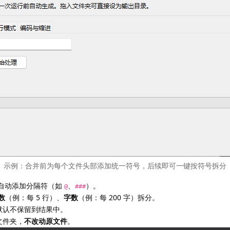
示例：合并前为每个文件头部添加统一符号，后续即可一键按符号拆分
部自动添加分隔符（如
、
）。
@
###
数
（例：每 5 行）、
字数
（例：每 200 字）拆分。
默认不保留到结果中。
文件夹，
不改动原文件
。