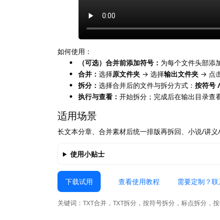
如何使用：
（可选）合并前添加符号：
为每个文件头部添
合并：
选择
原文件夹
→ 选择
输出文件夹
→ 点
拆分：
选择合并后的文件与拆分方式：
按符号 /
执行与查看：
开始拆分；完成后在输出目录查
适用场景
长文本分章、合并素材后统一排版再拆回、小说/讲义
使用小贴士
下载试用
查看使用教程
需要定制？联
关键词：TXT合并，TXT拆分，按符号拆分，标点拆分