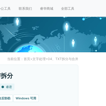
办公工具
联系我们
睿华商城
全部工具
当前位置：
首页
>
文字处理
>
04、TXT拆分与合并
与拆分
睿君
售后协助
Windows 可用