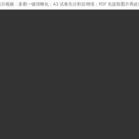
演示视频：多图一键清晰化；A3 试卷先分割后增强；PDF 先提取图片再处