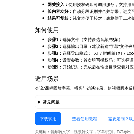
网关接入：
使用授权码即可调用服务，支持用
长内容友好：
自动分段识别并合并结果，进度
结果可复核：
纯文本便于校对；表格便于二次
如何使用
步骤1：
选择文件（支持多选音频/视频）
步骤2：
选择输出目录（建议新建“字幕”文件夹
步骤3：
选择导出格式：TXT / 时间轴TXT / 
步骤4：
设置参数：首次填写授权码；可选择语
步骤5：
开始识别；完成后在输出目录查看对应
适用场景
会议/课程回放字幕、播客与访谈转录、短视频脚本反
常见问题
下载试用
查看使用教程
需要定制？联
关键词：音频转文字，视频转文字，字幕识别，TXT导出，