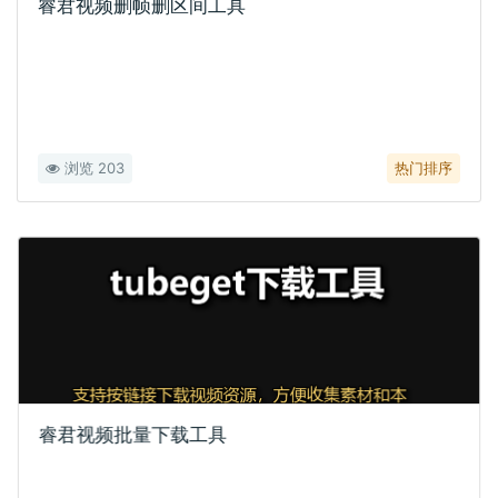
睿君视频删帧删区间工具
浏览 203
热门排序
睿君视频批量下载工具