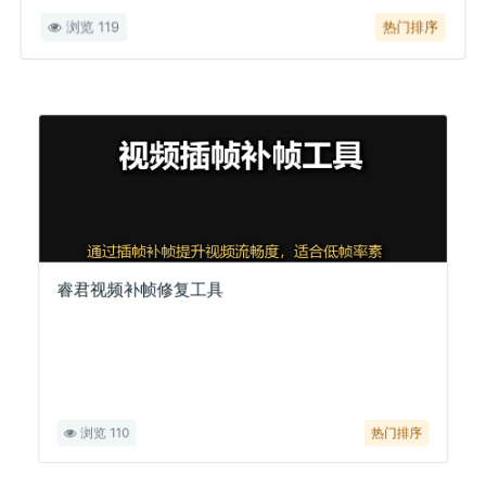
浏览 119
热门排序
睿君视频补帧修复工具
浏览 110
热门排序